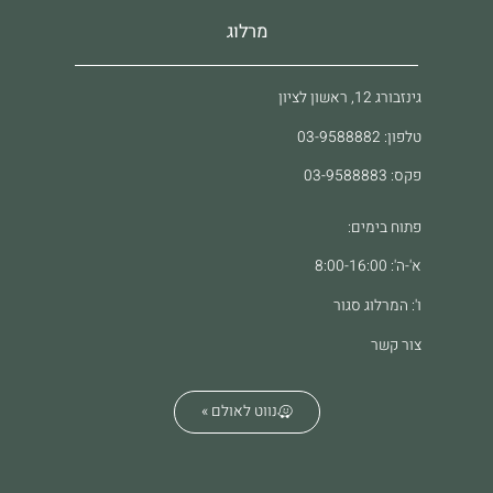
מרלוג
גינזבורג 12, ראשון לציון
טלפון: 03-9588882
פקס: 03-9588883
פתוח בימים:
א'-ה': 8:00-16:00
ו': המרלוג סגור
צור קשר
נווט לאולם »