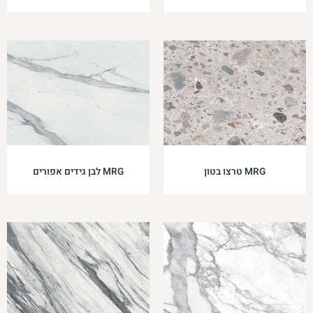
MRG טרצו בטון
MRG לבן גידים אפורים