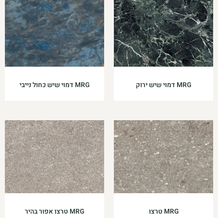
MRG דמוי שיש ירוק
MRG דמוי שיש כחול נייבי
MRG טרצו
MRG טרצו אפור בהיר