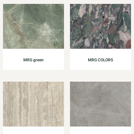
MRG green
MRG COLORS