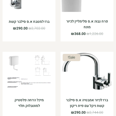
פרח גבוה א.ס סלימליין לכיור
ברז למטבח א.ס סילבר קשת
מונח
₪
290.00
₪
2,702.00
₪
368.00
₪
1,226.00
המחיר
המחיר
Sale!
המקורי
הנוכחי
היה:
הוא:
₪290.00.
₪2,744.00.
ברז לכיור אמבטיה א.ס סילבר
מיכל הדחה פלסטיק
קשת ניקל עם פית ריקון
למונובלוק תלוי
₪
290.00
₪
2,744.00