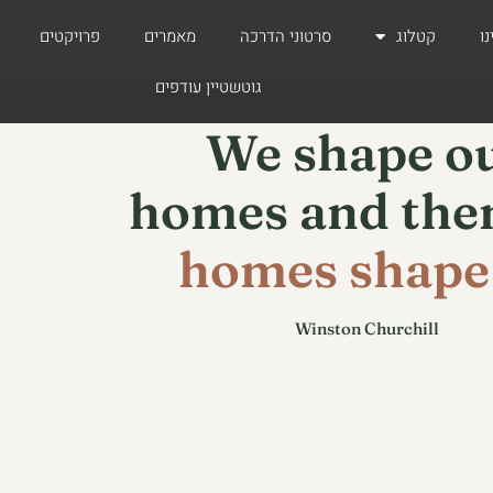
ו
קטלוג
סרטוני הדרכה
מאמרים
פרויקטים
גוטשטיין עודפים
We shape o
homes and the
homes shape
Winston Churchill