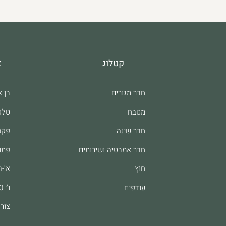
קטלוג
א
חדר מגורים
בן צבי 37, 
מטבח
טלפון: 61
חדר שינה
פקס: 8062
חדר אמבטיה ושירותים
פתו
חוץ
א'-ה': :00
עודפים
ו': 9:00-13:00
צור