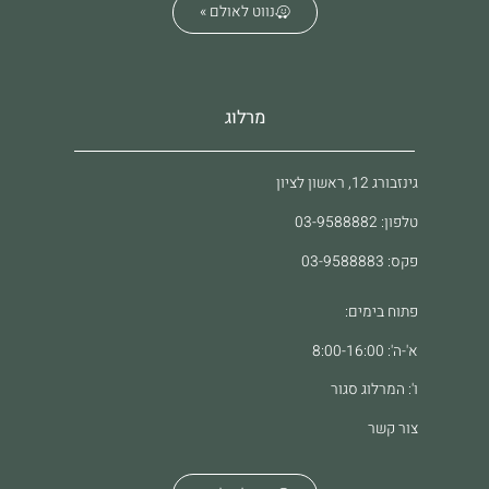
נווט לאולם »
מרלוג
גינזבורג 12, ראשון לציון
טלפון: 03-9588882
פקס: 03-9588883
פתוח בימים:
א'-ה': 8:00-16:00
ו': המרלוג סגור
צור קשר