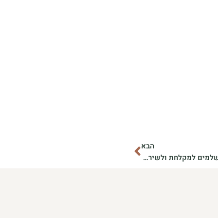
הבא
הבא
איך לבחור את אריחי הקרמיקה המושלמים למקלחת ולשירותים?