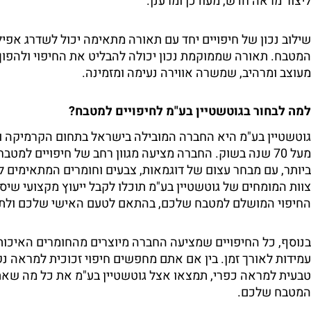
ליצור מראה חדש, מעודכן ומרענן.
שילוב נכון של חיפויים יחד עם תאורה מתאימה יכול לשדרג אפיל
המטבח. תאורה שממוקמת נכון יכולה להבליט את החיפוי ולהפו
מעוצב ומרהיב, שמשרה אווירה נעימה ומזמינה.
למה לבחור בגוטשטיין בע"מ לחיפויים למטבח?
גוטשטיין בע"מ היא החברה המובילה בישראל בתחום הקרמיקה והח
מעל 70 שנה בשוק. החברה מציעה מגוון רחב של חיפויים למט
ביותר, עם מבחר עצום של דוגמאות, צבעים וחומרים המתאימים לכל
צוות המומחים של גוטשטיין בע"מ תוכלו לקבל ייעוץ מקצועי שיס
החיפוי המושלם למטבח שלכם, בהתאם לטעם האישי שלכם ולת
בנוסף, כל החיפויים שמציעה החברה מיוצרים מהחומרים האיכותי
עמידות לאורך זמן. בין אם אתם מחפשים חיפוי זכוכית למראה נקי 
טבעית למראה כפרי, תמצאו אצל גוטשטיין בע"מ את כל מה שאת
המטבח שלכם.