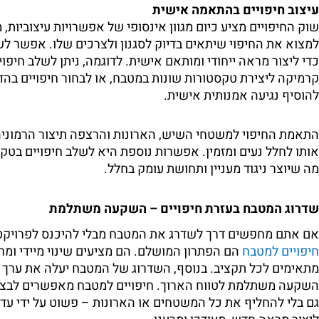
עיצוב חיפויים בהתאמה אישית
שוק החיפויים מציע כיום מגוון אינסופי של אפשרויות עיצוביו
למצוא את החיפוי שיתאים בדיוק לסגנון ולצרכים שלו. אפשר לשל
כדי ליצור מראה ייחודי ומותאם אישית. לדוגמה, ניתן לשלב חיפוי 
קרמיקה ליצירת טקסטורות שונות במטבח, או לבחור חיפויים בהדפ
להוסיף נגיעה אמנותית אישית.
התאמת החיפוי למשטחי השיש, הארונות והרצפה תיצור הרמוני
אותו לחלל נעים ומזמין. אפשרות נוספת היא לשלב חיפויים בטק
מה שיוצר ניגוד מעניין ותחושת עומק בחלל.
שדרוג המטבח בעזרת חיפויים – השקעה משתלמת
אם אתם מחפשים דרך לשדרג את המטבח מבלי להיכנס לפרויקט ש
חיפויים למטבח
הם הפתרון המושלם. הם מציעים שינוי מיידי ומר
מתאימים לכל תקציב. בנוסף, השדרוג של המטבח יעלה את ערך 
השקעה משתלמת לטווח הארוך. חיפויים למטבח מאפשרים לבצע
גם בלי להחליף את כל המשטחים או הארונות – פשוט על ידי עדכו