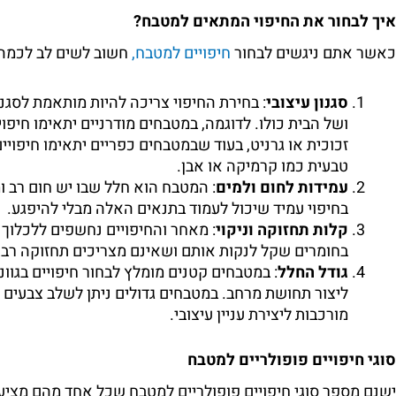
איך לבחור את החיפוי המתאים למטבח?
כאשר אתם ניגשים לבחור
חיפויים למטבח,
חשוב לשים לב לכמה 
סגנון עיצובי
: בחירת החיפוי צריכה להיות מותאמת לסגנ
ושל הבית כולו. לדוגמה, במטבחים מודרניים יתאימו חיפוי
זכוכית או גרניט, בעוד שבמטבחים כפריים יתאימו חיפויי
טבעית כמו קרמיקה או אבן.
עמידות לחום ולמים
: המטבח הוא חלל שבו יש חום רב ומ
בחיפוי עמיד שיכול לעמוד בתנאים האלה מבלי להיפגע.
קלות תחזוקה וניקוי
: מאחר והחיפויים נחשפים ללכלוך 
בחומרים שקל לנקות אותם ושאינם מצריכים תחזוקה רבה
גודל החלל
: במטבחים קטנים מומלץ לבחור חיפויים בגוונ
ליצור תחושת מרחב. במטבחים גדולים ניתן לשלב צבעים 
מורכבות ליצירת עניין עיצובי.
סוגי חיפויים פופולריים למטבח
ישנם מספר סוגי חיפויים פופולריים למטבח שכל אחד מהם מציע 