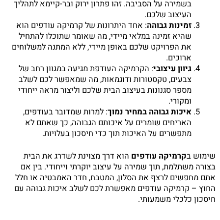
בשמירה על הסביבה. זהו פתרון ירוק ובר-קיימא לתהליך
העיצוב שלכם.
זמינות גבוהה
: אחד היתרונות של קרמיקה עודפים הוא
שהיא זמינה במלאי מיידי, מה שאומר שתוכלו להתחיל
את הפרויקט שלכם באופן מיידי, ללא המתנה למשלוחים
ארוכים.
גיוון עיצובי
: הקרמיקה העודפת מגיעה במגוון רחב של
צבעים, טקסטורות ודוגמאות, מה שמאפשר לכם לשלב
מספר סגנונות בעיצוב הבית שלכם וליצור מראה ייחודי
ומקורי.
איכות גבוהה במחיר נמוך
: למרות שמדובר בעודפים,
האריחים שומרים על איכותם הגבוהה, כך שאתם לא
מתפשרים על האיכות תוך כדי חיסכון בעלויות.
שימוש ב
קרמיקה עודפים
הוא דרך מצוינת לשדרג את הבית
בצורה משתלמת, תוך שמירה על עיצוב יוקרתי וייחודי. בין אם
אתם מחפשים לרצף את הסלון, המטבח, חדר האמבטיה או חלל
החוץ – קרמיקה עודפים מאפשרת לכם לשלב איכות גבוהה עם
חיסכון כלכלי משמעותי.