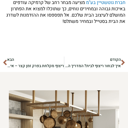
חברת גוטשטיין בע"מ
מציעה מבחר רחב של קרמיקה עודפים
באיכות גבוהה ובמחירים נוחים, כך שתוכלו למצוא את הפתרון
המושלם לעיצוב הבית שלכם. אל תפספסו את ההזדמנות לשדרג
את הבית בסטייל ובמחיר משתלם!
קודם
הב
הקודם
הבא
איך לבחור ריצוף לבית? המדריך המלא לריצוף המושלם למטבח, סלון וחדר שינה
ריצוף מקלחת בפרק זמן קצר – איך עושים את זה?