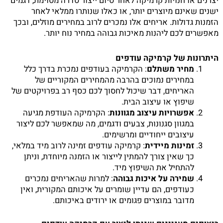
יצרנים או חנויות קרמיקה לאחר סיום ייצור סדרה מסוימת, דגמים
ישנים שאינם מיוצרים יותר, או כאלו שנותרו ממלאי לאחר
הזמנות גדולות. אריחים אלו נמכרים לרוב במחירים מוזלים, ובכך
מאפשרים לכם ליהנות מאיכות גבוהה במחיר נוח יותר.
היתרונות של קרמיקה עודפים
מחיר משתלם
: הקרמיקה בעודפים נמכרת בדרך כלל
במחירים נמוכים בהרבה מהמחירים המקוריים של
האריחים, דבר שיכול לחסוך לכם כסף רב בפרויקטים של
שיפוץ או עיצוב הבית.
אפשרויות עיצוב מגוונות
: הקרמיקה העודפת מגיעה
במגוון סגנונות, צבעים ודגמים, מה שמאפשר לכם ליצור
עיצובים ייחודיים ומרשימים.
זמינות מיידית
: קרמיקה עודפים זמינה לרוב מיד במלאי,
כך שאין צורך להמתין לייצור או הזמנה מיוחדת, וניתן
להתחיל את השיפוץ מיד.
שמירה על איכות גבוהה
: למרות שהאריחים נמכרים
כעודפים, הם עדיין שומרים על איכותם המקורית, ואין
מדובר במוצרים פגומים או ירודים באיכותם.