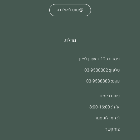
נווט לאולם »
מרלוג
גינזבורג 12, ראשון לציון
טלפון: 03-9588882
פקס: 03-9588883
פתוח בימים:
א'-ה': 8:00-16:00
ו': המרלוג סגור
צור קשר