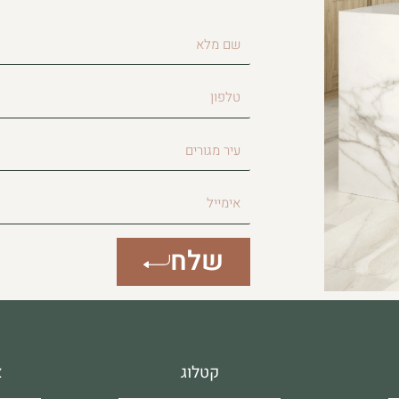
שם
מלא
טלפון
עיר
מגורים
אימייל
שלח
קטלוג
א