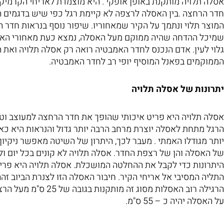
אסלה תלויה מותקנת באופן אופקי . היא מוצמדת לאריחי הקרמיק
חדר הרחצה .בין האסלה לרצפה לא קיימת רגל כפי שיש בדגמים ה
המוצר תלוי ונתמך על הקיר שמאחוריו. שיפור נוסף בנראות חדר 
שמיכל ההדחה שהיה ממוקם מעל האסלה, נמצא כעת מאחורי האריח
גלוי לעין. אדם הנכנס לחדר האמבטיה רואה רק אסלה תלויה ואת
הממוקמים בפאנל המוסיף יופי רב לחדר האמבטיה.
יתרונות של אסלה תלויה
אסלה תלויה היא פריט איכותי שהופך את חדר הרחצה למעוצב וטר
הרגל מתחת לאסלה יוצרת מרחב הרבה יותר גדול והנראות היא כא
יותר מגודלו האמתי . מעבר לכך, היתרון של השיטה מאפשר ניקיון ה
של האסלה והן של רצפת החדר. אסלה תלויה לא קונים בכל יום ו
היתרונות כדי לקבל את ההחלטה המושכלת. אסלה תלויה היא פריט 
התליה המסיבי אל אריחי הקיר. חיבור האסלה הזו לצנרת הביוב זה
הרגילה רוב האסלות מסוג זה מות
על האסלה יהיה כ – 55 ס"מ.