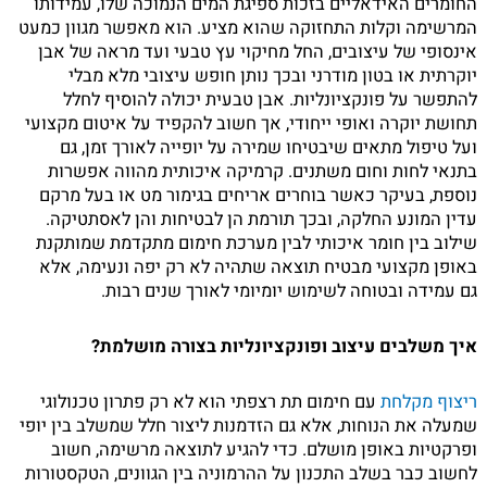
החומרים האידאליים בזכות ספיגת המים הנמוכה שלו, עמידותו
המרשימה וקלות התחזוקה שהוא מציע. הוא מאפשר מגוון כמעט
אינסופי של עיצובים, החל מחיקוי עץ טבעי ועד מראה של אבן
יוקרתית או בטון מודרני ובכך נותן חופש עיצובי מלא מבלי
להתפשר על פונקציונליות. אבן טבעית יכולה להוסיף לחלל
תחושת יוקרה ואופי ייחודי, אך חשוב להקפיד על איטום מקצועי
ועל טיפול מתאים שיבטיחו שמירה על יופייה לאורך זמן, גם
בתנאי לחות וחום משתנים. קרמיקה איכותית מהווה אפשרות
נוספת, בעיקר כאשר בוחרים אריחים בגימור מט או בעל מרקם
עדין המונע החלקה, ובכך תורמת הן לבטיחות והן לאסתטיקה.
שילוב בין חומר איכותי לבין מערכת חימום מתקדמת שמותקנת
באופן מקצועי מבטיח תוצאה שתהיה לא רק יפה ונעימה, אלא
גם עמידה ובטוחה לשימוש יומיומי לאורך שנים רבות.
איך משלבים עיצוב ופונקציונליות בצורה מושלמת?
ריצוף מקלחת
עם חימום תת רצפתי הוא לא רק פתרון טכנולוגי
שמעלה את הנוחות, אלא גם הזדמנות ליצור חלל שמשלב בין יופי
ופרקטיות באופן מושלם. כדי להגיע לתוצאה מרשימה, חשוב
לחשוב כבר בשלב התכנון על ההרמוניה בין הגוונים, הטקסטורות