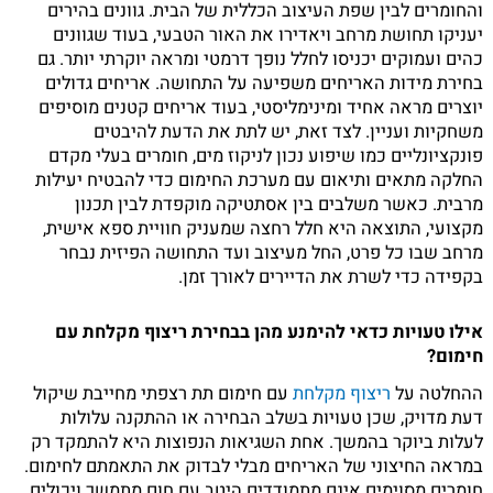
והחומרים לבין שפת העיצוב הכללית של הבית. גוונים בהירים
יעניקו תחושת מרחב ויאדירו את האור הטבעי, בעוד שגוונים
כהים ועמוקים יכניסו לחלל נופך דרמטי ומראה יוקרתי יותר. גם
בחירת מידות האריחים משפיעה על התחושה. אריחים גדולים
יוצרים מראה אחיד ומינימליסטי, בעוד אריחים קטנים מוסיפים
משחקיות ועניין. לצד זאת, יש לתת את הדעת להיבטים
פונקציונליים כמו שיפוע נכון לניקוז מים, חומרים בעלי מקדם
החלקה מתאים ותיאום עם מערכת החימום כדי להבטיח יעילות
מרבית. כאשר משלבים בין אסתטיקה מוקפדת לבין תכנון
מקצועי, התוצאה היא חלל רחצה שמעניק חוויית ספא אישית,
מרחב שבו כל פרט, החל מעיצוב ועד התחושה הפיזית נבחר
בקפידה כדי לשרת את הדיירים לאורך זמן.
אילו טעויות כדאי להימנע מהן בבחירת ריצוף מקלחת עם
חימום?
ההחלטה על
ריצוף מקלחת
עם חימום תת רצפתי מחייבת שיקול
דעת מדויק, שכן טעויות בשלב הבחירה או ההתקנה עלולות
לעלות ביוקר בהמשך. אחת השגיאות הנפוצות היא להתמקד רק
במראה החיצוני של האריחים מבלי לבדוק את התאמתם לחימום.
חומרים מסוימים אינם מתמודדים היטב עם חום מתמשך ויכולים