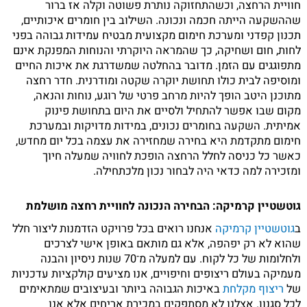
חוויית הרחצה, וכשהתחזוקה נותרת פשוטה וקלה אז ברור
שההשקעה הייתה חכמה ונכונה. השילוב בין חומרים איכותיים,
תכנון קפדני ומערכת חימום מקצועית מבטיח עמידות גבוהה בפני
לחות, חום ושחיקה, כך שהמראה היוקרתי והנוחות המפנקת אינם
מתפוגגים עם הזמן. מדובר בהחלטה שמשדרגת את איכות החיים
ומוסיפה לבית כולו תחושת יוקרה שקטה ומודרנית. חדר רחצה
מתוכנן היטב הופך להיות מרחב פרטי של רוגע, נוחות והנאה,
מקום שבו אפשר להתחיל ולסיים את היום בתחושת פינוק
אמיתית. השקעה בחומרים נכונים, במידות מדויקות ובמערכת
חימום מתקדמת היא בחירה שמחזירה את עצמה בכל יום מחדש,
כאשר כל כניסה לחלל הרחצה הופכת לחוויה שמעלה חיוך
ומזכירה למה כדאי היה לבחור נכון מלכתחילה.
גוטשטיין קרמיקה: הבחירה הנכונה לחוויית רחצה מושלמת
ב
גוטשטיין קרמיקה
אנחנו רואים בכל פרויקט הזדמנות ליצור חלל
שהוא לא רק יפהפה, אלא גם מותאם באופן אישי לצרכים
ולחלומות של כל לקוח. עם למעלה מ־70 שנות ניסיון והבנה
מעמיקה בעולם ריצופים וחיפויים, אנו מציעים קולקציות עדכניות
של
ריצוף מקלחת
באיכות הגבוהה ביותר ובעיצובים שמתאימים
לכל סגנון. אצלנו לא מסתפקים במכירת אריחים אלא אנו