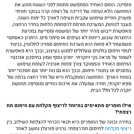
מזמינה. החום האחיד המתפשט מתחת לפני השטח מונע את
התחושה הלא נעימה של דריכה על רצפה קרה בבוקר חורפי
ומעניק חוויית שימוש עקבית ונעימה לאורך כל ימות השנה.
מעבר לנוחות, המערכת תורמת להפחתת הלחות בחדר הרחצה,
מאפשרת ייבוש מהיר יותר של המשטח ומסייעת במניעת
היווצרות עובש, ריחות לא נעימים או סימני מים. היתרון האסתטי
משמעותי לא פחות הוא מערכת החימום סמויה לחלוטין, בניגוד
לגופי חימום בולטים שעלולים לפגוע בעיצוב, ובכך היא מאפשרת
לשמור על מראה נקי ויוקרתי. יתרון נוסף טמון בחיסכון אנרגטי:
החימום האחיד והממוקד צורך פחות אנרגיה לעומת שימוש
במזגנים או בתנורי חימום, ובכך הוא גם נוח יותר וגם חסכוני יותר
בטווח הארוך. התחושה המתקבלת היא של חדר רחצה ברמה של
ספא יוקרתי, חוויה שמעלה את איכות החיים ומוסיפה תחושת
יוקרה לכל חלל הבית.
אילו חומרים מתאימים במיוחד לריצוף מקלחת עם חימום תת
רצפתי?
בחירה נכונה של החומרים היא תנאי הכרחי להצלחת השילוב בין
ריצוף מקלחת
לחימום תת־רצפתי. גרניט פורצלן נחשב לאחד