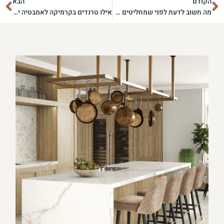
קודם
הב
הקודם
הבא
מה חשוב לדעת לפני שמחליטים על ריצוף חדש לבית?
אילו טרנדים בקרמיקה לאמבטיה ישדרגו את הבית לאורך זמן?