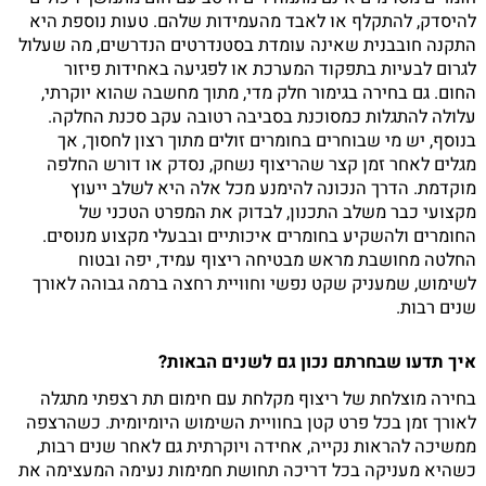
להיסדק, להתקלף או לאבד מהעמידות שלהם. טעות נוספת היא
התקנה חובבנית שאינה עומדת בסטנדרטים הנדרשים, מה שעלול
לגרום לבעיות בתפקוד המערכת או לפגיעה באחידות פיזור
החום. גם בחירה בגימור חלק מדי, מתוך מחשבה שהוא יוקרתי,
עלולה להתגלות כמסוכנת בסביבה רטובה עקב סכנת החלקה.
בנוסף, יש מי שבוחרים בחומרים זולים מתוך רצון לחסוך, אך
מגלים לאחר זמן קצר שהריצוף נשחק, נסדק או דורש החלפה
מוקדמת. הדרך הנכונה להימנע מכל אלה היא לשלב ייעוץ
מקצועי כבר משלב התכנון, לבדוק את המפרט הטכני של
החומרים ולהשקיע בחומרים איכותיים ובבעלי מקצוע מנוסים.
החלטה מחושבת מראש מבטיחה ריצוף עמיד, יפה ובטוח
לשימוש, שמעניק שקט נפשי וחוויית רחצה ברמה גבוהה לאורך
שנים רבות.
איך תדעו שבחרתם נכון גם לשנים הבאות?
בחירה מוצלחת של ריצוף מקלחת עם חימום תת רצפתי מתגלה
לאורך זמן בכל פרט קטן בחוויית השימוש היומיומית. כשהרצפה
ממשיכה להראות נקייה, אחידה ויוקרתית גם לאחר שנים רבות,
כשהיא מעניקה בכל דריכה תחושת חמימות נעימה המעצימה את