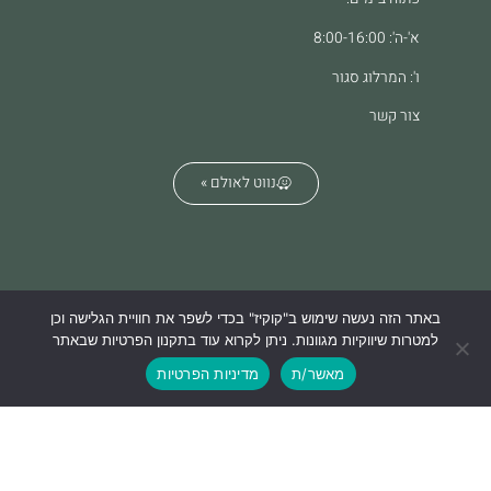
א'-ה': 8:00-16:00
ו': המרלוג סגור
צור קשר
נווט לאולם »
באתר הזה נעשה שימוש ב"קוקיז" בכדי לשפר את חוויית הגלישה וכן
הצהרת נגישות
מדיניות הפרטיות
למטרות שיווקיות מגוונות. ניתן לקרוא עוד בתקנון הפרטיות שבאתר
מאשר/ת
מדיניות הפרטיות
We build & design websites. what's your superpower?
Lifko Digital