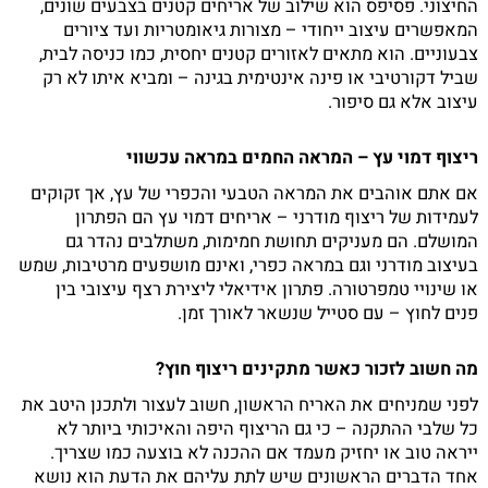
החיצוני. פסיפס הוא שילוב של אריחים קטנים בצבעים שונים,
המאפשרים עיצוב ייחודי – מצורות גיאומטריות ועד ציורים
צבעוניים. הוא מתאים לאזורים קטנים יחסית, כמו כניסה לבית,
שביל דקורטיבי או פינה אינטימית בגינה – ומביא איתו לא רק
עיצוב אלא גם סיפור.
ריצוף דמוי עץ – המראה החמים במראה עכשווי
אם אתם אוהבים את המראה הטבעי והכפרי של עץ, אך זקוקים
לעמידות של ריצוף מודרני – אריחים דמוי עץ הם הפתרון
המושלם. הם מעניקים תחושת חמימות, משתלבים נהדר גם
בעיצוב מודרני וגם במראה כפרי, ואינם מושפעים מרטיבות, שמש
או שינויי טמפרטורה. פתרון אידיאלי ליצירת רצף עיצובי בין
פנים לחוץ – עם סטייל שנשאר לאורך זמן.
מה חשוב לזכור כאשר מתקינים ריצוף חוץ?
לפני שמניחים את האריח הראשון, חשוב לעצור ולתכנן היטב את
כל שלבי ההתקנה – כי גם הריצוף היפה והאיכותי ביותר לא
ייראה טוב או יחזיק מעמד אם ההכנה לא בוצעה כמו שצריך.
אחד הדברים הראשונים שיש לתת עליהם את הדעת הוא נושא