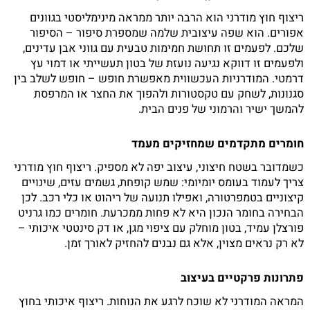
ריצוף חוץ מודרני הוא הרבה יותר ממראה מינימליסטי בגוונים
אפורים. הוא שפה עיצובית שלמה שמספרת סיפור – הסיפור
שלכם. לפעמים זו תחושת חמימות טבעית עם גווני אבן עדינים,
ולפעמים זו דווקא נגיעה נועזת של בטון תעשייתי או דמוי עץ
דרמטי. המודרניות העכשווית מאפשרת חופש – חופש לשלב בין
סגנונות, לשחק עם טקסטורות ולהפוך את החצר או המרפסת
להמשך ישיר והרמוני של פנים הבית.
חומרים מתקדמים שמחזיקים מעמד
כשמדובר בשטח חיצוני, עיצוב יפה לא מספיק. ריצוף חוץ
מודרני
צריך לעמוד בעומס יומיומי: שמש קופחת, גשמים עזים, שינויים
קיצוניים בטמפרטורה, ואפילו תנועה של ריהוט או כלי רכב. לכן
הבחירה בחומר הנכון היא לא פחות ממכרעת. חומרים כמו גרניט
פורצלן עמיד, בטון מוחלק עם ציפוי מגן, או דק סינטטי איכותי –
לא רק נראים מצוין, אלא גם נבנים להחזיק לאורך זמן.
פתרונות פרקטיים בעיצוב
המראה המודרני לא שוכח לרגע את הנוחות. ריצוף איכותי בחוץ