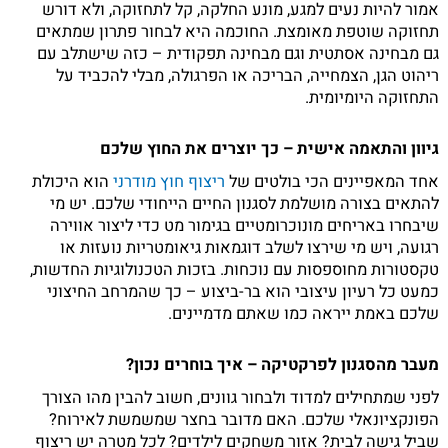
אמור להיות נעים למגע, מונע החלקה, קל לתחזוקה, ולא דורש
תחזוקה שוטפת מאומצת. החוכמה היא לבחור פתרון שמתאים
גם מבחינה אסתטית וגם מבחינה תפקודית – כזה שישתלב עם
ריהוט הגן, הצמחייה, הבריכה או הפרגולה, מבלי להכביד על
התחזוקה היומיומית.
גיוון והתאמה אישית – כך יוצרים את החוץ שלכם
אחד המאפיינים הכי בולטים של
ריצוף חוץ מודרני
הוא היכולת
להתאים בצורה מושלמת לסגנון החיים הייחודי שלכם. יש מי
שיבחרו באריחים מונוכרומטיים בגימור מט כדי ליצור אווירה
רגועה, ויש מי שירצו לשלב דוגמאות גיאומטריות נועזות או
טקסטורות מחוספסות עם נוכחות. בזכות הטכנולוגיות החדשות,
כמעט כל רעיון עיצובי הוא בר-ביצוע – כך שהמרחב החיצוני
שלכם באמת ייראה כמו שאתם מדמיינים.
מעבר מהסגנון לפרקטיקה – איך בוחרים נכון?
לפני שמתחילים למדוד ולבחור גוונים, חשוב להבין מהו הצורך
הפונקציונאלי שלכם. האם מדובר בחצר שמשמשת לאירוח?
שביל גישה לבית? אזור משחקים לילדים? לכל מטרה יש ריצוף