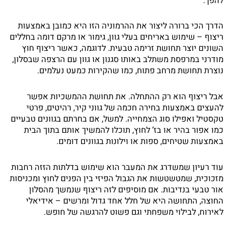
להפך.
הדרך הכי ברורה ליצור את ההרמוניה הזו היא כמובן באמצעות
ריצוף – שימוש באריחים בעלי גוון, גימור או מרקם דומה בחללים
השונים יוצר תחושת זרימה טבעית. לדוגמה, כאשר ריצוף חוץ
מודרני במרפסת משתלב באותו סגנון או גוון עם הרצפה שבסלון,
נוצרת תחושת מרחב פתוח, כמו שהקירות כמעט נעלמים.
אבל ריצוף הוא רק ההתחלה. את תחושת ההמשכיות אפשר
להעצים באמצעות בחירה חכמה של גווני קיר, רהיטים, פרטי
טקסטיל ואפילו סוג הצמחייה. למשל, אם בחרתם בגוונים טבעיים
כמו אפור בהיר או בז’ לחוץ, תוכלו להמשיך אותם בתוך הבית
באמצעות שטיחים, ספות או וילונות בגוונים דומים.
עוד רעיון שמשדרג את המעבר הוא שימוש בדלתות הזזה רחבות
מזכוכית, שמטשטשות את הגבול הפיזי בין הפנים לחוץ ומכניסות
אור טבעי בנדיבות. אם מוסיפים לזה ריצוף שנמשך מהסלון
החוצה, התחושה היא של חלל אחד גדול ומרשים – אידיאלי
לאירוח, לבילוי משפחתי וגם פשוט להרגשה של חופש.