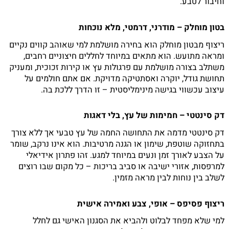
וחיבור לטבע.
בטון מוחלק – מודרני, דרמטי, מלא נוכחות
ריצוף מבטון מוחלק הוא בחירה מושלמת למי שאוהב קווים נקיים
ומראה מתועש. הוא מתאים במיוחד לחללים חיצוניים רחבים,
משתלב בצורה מושלמת עם פרגולות עץ או קירות זכוכית, ומעניק
תחושת גודל, יוקרה ואסתטיקה מדויקת. אם אתם חולמים על
עיצוב עכשווי בגישה מינימליסטית – זו הדרך ללכת בה.
דק סינטטי – חמימות של עץ, בלי דאגות
דק סינטטי מדמה את התחושה החמה של עץ טבעי אך ללא צורך
בתחזוקה שוטפת, שימון או הגנה מרטיבות. הוא אינו נרקב, שומר
על הצבע לאורך זמן ונעים במיוחד למגע. זהו פתרון אידיאלי
למרפסות, אזורי ישיבה או סביב בריכות – כל מקום שבו רוצים
לשלב בין נוחות לבין מראה מזמין.
ריצוף פסיפס – אופי, צבע ואמירה אישית
למי שלא מפחד לבלוט ולהביא את הסגנון האישי גם לחלל