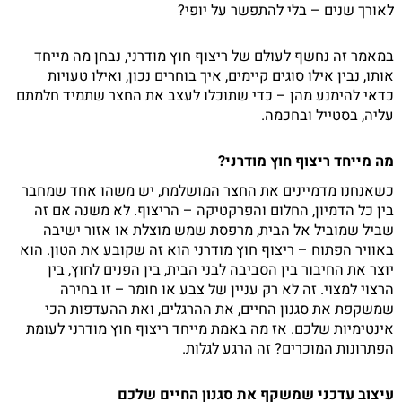
לאורך שנים – בלי להתפשר על יופי?
במאמר זה נחשף לעולם של ריצוף חוץ מודרני, נבחן מה מייחד
אותו, נבין אילו סוגים קיימים, איך בוחרים נכון, ואילו טעויות
כדאי להימנע מהן – כדי שתוכלו לעצב את החצר שתמיד חלמתם
עליה, בסטייל ובחכמה.
מה מייחד ריצוף חוץ מודרני?
כשאנחנו מדמיינים את החצר המושלמת, יש משהו אחד שמחבר
בין כל הדמיון, החלום והפרקטיקה – הריצוף. לא משנה אם זה
שביל שמוביל אל הבית, מרפסת שמש מוצלת או אזור ישיבה
באוויר הפתוח – ריצוף חוץ מודרני הוא זה שקובע את הטון. הוא
יוצר את החיבור בין הסביבה לבני הבית, בין הפנים לחוץ, בין
הרצוי למצוי. זה לא רק עניין של צבע או חומר – זו בחירה
שמשקפת את סגנון החיים, את ההרגלים, ואת ההעדפות הכי
אינטימיות שלכם. אז מה באמת מייחד ריצוף חוץ מודרני לעומת
הפתרונות המוכרים? זה הרגע לגלות.
עיצוב עדכני שמשקף את סגנון החיים שלכם