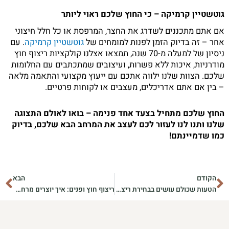
גוטשטיין קרמיקה – כי החוץ שלכם ראוי ליותר
אם אתם מתכננים לשדרג את החצר, המרפסת או כל חלל חיצוני
אחר – זה בדיוק הזמן לפנות למומחים של
גוטשטיין קרמיקה
. עם
ניסיון של למעלה מ-70 שנה, תמצאו אצלנו קולקציות ריצוף חוץ
מודרניות, איכות ללא פשרות, ועיצובים שמתכתבים עם החלומות
שלכם. הצוות שלנו ילווה אתכם עם ייעוץ מקצועי והתאמה מלאה
– בין אם אתם אדריכלים, מעצבים או לקוחות פרטיים.
החוץ שלכם מתחיל בצעד אחד פנימה – בואו לאולם התצוגה
שלנו ותנו לנו לעזור לכם לעצב את המרחב הבא שלכם, בדיוק
כמו שדמיינתם!
קודם
הב
הקודם
הבא
הטעות שכולם עושים בבחירת ריצוף לחדר שינה – ואיך להימנע ממנה
ריצוף חוץ ופנים: איך יוצרים מרחב אחד זורם, אלגנטי ומזמין