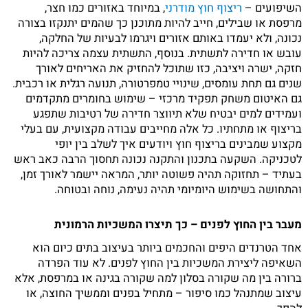
השיפועים –
ריצוף חוץ מודרני
, במיוחד באזורים כמו חצר,
מרפסת או שבילים, חייב להיות מתוכנן כך שהמים יתנקזו בצורה
נכונה, ולא יעמדו באותם אזורים ויגרמו לבעיות של החלקה,
עובש או חדירה לתשתית. בנוסף, התשתית עצמה צריכה להיות
חזקה, ישרה ויציבה, כזו שתוכל להחזיק את האריחים לאורך
שנים גם תחת עומסים, שינויי טמפרטורה, תנועה רגלית או רכבית.
גם האיטום משחק תפקיד מרכזי – שימוש בחומרים מתקדמים
ועמידים למים יבטיח שלא תיווצר חדירה של רטיבות שתפגע
בריצוף או מתחתיו. כל אלה מחייבים עבודה מקצועית, עם בעלי
מקצוע שמבינים בריצוף חוץ ויודעים איך לשלב בין יופי
לטכניקה. השקעה בתכנון והתקנה נכונה תחסוך הרבה כאב ראש
בעתיד – תחזוקה תהיה פשוטה יותר, המראה יישמר לאורך זמן,
והתחושה בשימוש היומיומי תהיה נעימה, נוחה ובטוחה.
מעבר בין החוץ לפנים – כך תיצרו המשכיות הרמונית
אחד הטרנדים היפים והחכמים ביותר בעיצוב בתים כיום הוא
השאיפה ליצירת המשכיות בין החוץ לפנים. לא עוד הפרדה
ברורה בין מה שקורה בסלון למה שקורה בגינה או במרפסת, אלא
עיצוב שמתנהל כמו סיפור – מתחיל בפנים וממשיך החוצה, או