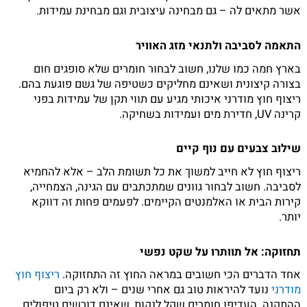
אשר מתאים לה – גם מבחינה עיצובית וגם מבחינת עמידות.
התאמה לסביבה ולתנאי מזג האוויר
בארץ חמה כמו שלנו, חשוב לבחור חומרים שלא סופגים חום
בצורה קיצונית ושאינם מחליקים כשטיפה של גשם פוגעת בהם.
ריצוף חוץ מודרני איכותי מגיע עם תווי תקן של עמידות בפני
קרינה UV, חדירת מים ועמידות בשחיקה.
שילוב צבעים עם נוף קיים
ריצוף חוץ לא חייב למשוך את כל תשומת הלב – אלא להחמיא
לסביבה. חשוב לבחור גוונים שמתכתבים עם הגינה, הצמחייה,
קירות הבית או האלמנטים הקיימים. לפעמים פחות זה דווקא
יותר.
תחזוקה: אל תוותרו על שקט נפשי
אחד הדברים הכי חשובים במראה החוץ זה התחזוקה.
ריצוף
חוץ
מודרני
נועד להיראות טוב גם אחרי שנים – ולא רק ביום
ההתקנה. העדיפו חומרים שקל לנקות, שאינם דורשים טיפולים