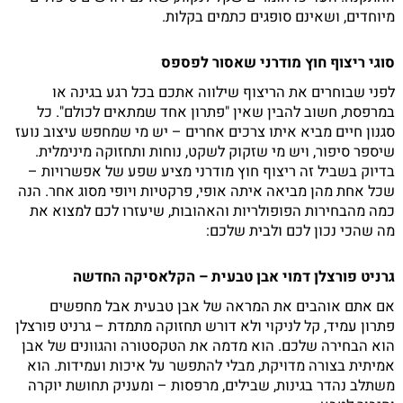
מיוחדים, ושאינם סופגים כתמים בקלות.
סוגי ריצוף חוץ מודרני שאסור לפספס
לפני שבוחרים את הריצוף שילווה אתכם בכל רגע בגינה או
במרפסת, חשוב להבין שאין "פתרון אחד שמתאים לכולם". כל
סגנון חיים מביא איתו צרכים אחרים – יש מי שמחפש עיצוב נועז
שיספר סיפור, ויש מי שזקוק לשקט, נוחות ותחזוקה מינימלית.
בדיוק בשביל זה ריצוף חוץ מודרני מציע שפע של אפשרויות –
שכל אחת מהן מביאה איתה אופי, פרקטיות ויופי מסוג אחר. הנה
כמה מהבחירות הפופולריות והאהובות, שיעזרו לכם למצוא את
מה שהכי נכון לכם ולבית שלכם:
גרניט פורצלן דמוי אבן טבעית – הקלאסיקה החדשה
אם אתם אוהבים את המראה של אבן טבעית אבל מחפשים
פתרון עמיד, קל לניקוי ולא דורש תחזוקה מתמדת – גרניט פורצלן
הוא הבחירה שלכם. הוא מדמה את הטקסטורה והגוונים של אבן
אמיתית בצורה מדויקת, מבלי להתפשר על איכות ועמידות. הוא
משתלב נהדר בגינות, שבילים, מרפסות – ומעניק תחושת יוקרה