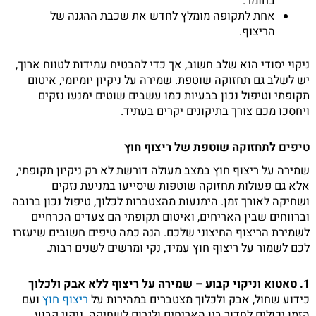
בחומר.
אחת לתקופה מומלץ לחדש את שכבת ההגנה של
הריצוף.
ניקוי יסודי הוא שלב חשוב, אך כדי להבטיח עמידות לטווח ארוך,
יש לשלב גם תחזוקה שוטפת. שמירה על ניקיון יומיומי, איטום
תקופתי וטיפול נכון בבעיות כמו עשבים שוטים ימנעו נזקים
ויחסכו מכם צורך בתיקונים יקרים בעתיד.
טיפים לתחזוקה שוטפת של ריצוף חוץ
שמירה על ריצוף חוץ במצב מעולה דורשת לא רק ניקיון תקופתי,
אלא גם פעולות תחזוקה שוטפות שיסייעו במניעת נזקים
ושחיקה לאורך זמן. הימנעות מהצטברות לכלוך, טיפול נכון ברובה
וברווחים שבין האריחים, ואיטום תקופתי הם צעדים הכרחיים
לשמירת הריצוף החיצוני שלכם. הנה כמה טיפים חשובים שיעזרו
לכם לשמור על ריצוף חוץ עמיד, נקי ומרשים לשנים רבות.
1. טאטוא וניקוי קבוע – שמירה על ריצוף ללא אבק ולכלוך
כידוע שחול, אבק ולכלוך מצטברים במהירות על
ריצוף חוץ
ועם
הזמן יכולים לחדור בין האריחים ולגרום לשחיקה. ניקוי קבוע