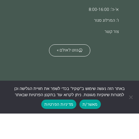
א'-ה': 8:00-16:00
ו': המרלוג סגור
צור קשר
נווט לאולם »
באתר הזה נעשה שימוש ב"קוקיז" בכדי לשפר את חוויית הגלישה וכן
הצהרת נגישות
מדיניות הפרטיות
למטרות שיווקיות מגוונות. ניתן לקרוא עוד בתקנון הפרטיות שבאתר
מאשר/ת
מדיניות הפרטיות
We build & design websites. what's your superpower?
Lifko Digital