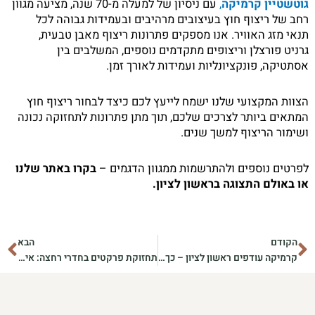
גוטשטיין קרמיקה
,
עם ניסיון של למעלה מ-70 שנה, מציעה מגוון
רחב של ריצוף חוץ בעיצובים מרהיבים ובעמידות גבוהה לכל
תנאי מזג האוויר. אנו מספקים פתרונות ריצוף מאבן טבעית,
גרניט פורצלן וריצופים מתקדמים נוספים, המשלבים בין
אסתטיקה, פונקציונליות ועמידות לאורך זמן.
הצוות המקצועי שלנו ישמח לייעץ לכם כיצד לבחור ריצוף חוץ
המתאים ביותר לצרכים שלכם, תוך מתן פתרונות לתחזוקה נכונה
ושימור הריצוף למשך שנים.
לפרטים נוספים ולהתרשמות ממגוון הדגמים –
בקרו באתר שלנו
או באולם התצוגה בראשון לציון.
קודם
הב
הקודם
הבא
קרמיקה עודפים ראשון לציון – כך תשדרגו את הבית בעיצוב חכם ומקורי
תחזוקת פרקטים בחדרי רחצה: איך לשמור עליהם לאורך זמן?