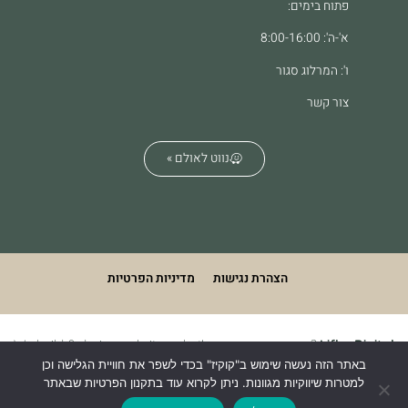
פתוח בימים:
א'-ה': 8:00-16:00
ו': המרלוג סגור
צור קשר
נווט לאולם »
הצהרת נגישות
מדיניות הפרטיות
We build & design websites. what's your superpower?
Lifko Digital
באתר הזה נעשה שימוש ב"קוקיז" בכדי לשפר את חוויית הגלישה וכן
למטרות שיווקיות מגוונות. ניתן לקרוא עוד בתקנון הפרטיות שבאתר