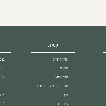
קטלוג
א
חדר מגורים
בן צבי 37, 
מטבח
טלפון: 61
חדר שינה
פקס: 8062
חדר אמבטיה ושירותים
פתו
חוץ
א'-ה': :00
עודפים
ו': 9:00-13:00