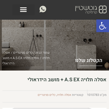
ילוג
לתוכן
תוכן
פתח סרגל נגישות
עמוד הבית
/
כלים סניטריים
/
אסלה
תלויה
/ אסלה תלויה A.S EX + מושב
הקטלוג שלנו
הידראולי
אסלה תלויה A.S EX + מושב הידראולי
מק"ט
1010783
קטגוריות
אסלה תלויה
,
כלים סניטריים