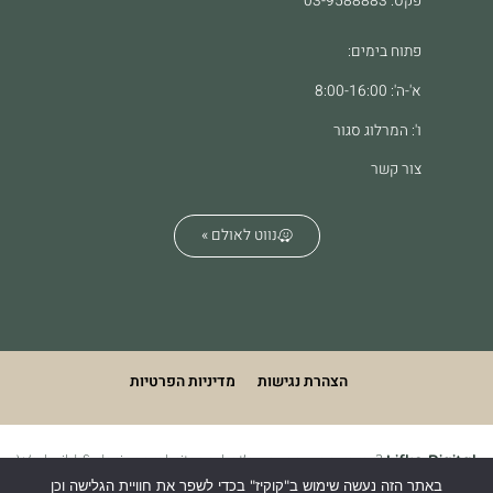
פקס: 03-9588883
פתוח בימים:
א'-ה': 8:00-16:00
ו': המרלוג סגור
צור קשר
נווט לאולם »
הצהרת נגישות
מדיניות הפרטיות
We build & design websites. what's your superpower?
Lifko Digital
באתר הזה נעשה שימוש ב"קוקיז" בכדי לשפר את חוויית הגלישה וכן