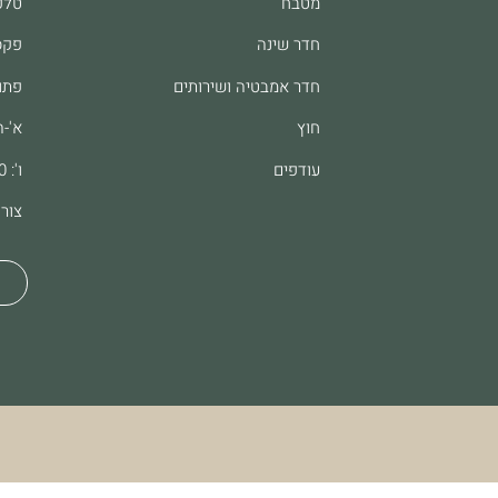
מטבח
טלפון: 61
חדר שינה
פקס: 8062
חדר אמבטיה ושירותים
פתו
חוץ
א'-ה': :00
עודפים
ו': 9:00-13:00
צור