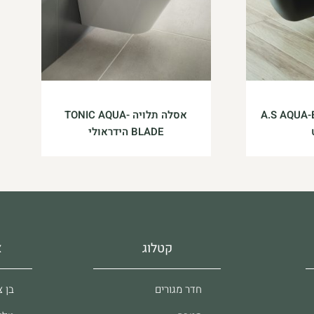
ה A.S AQUA-BLADE
אסלה תלויה TONIC AQUA-
BLADE הידראולי
קטלוג
א
חדר מגורים
בן צבי 37, 