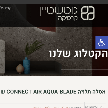
ילוג
לתוכן
קצת עלינ
תוכן
פתח סרגל נגישות
הקטלוג שלנו
אסלה תלויה CONNECT AIR AQUA-BLADE שחורה
מק"ט
1010874
קטגוריות
אסלה תלויה
,
כלים סניטריים