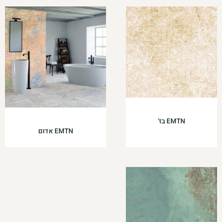
EMTN בז'
EMTN אדום