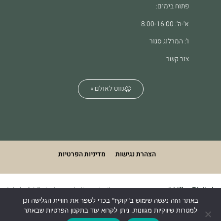
פתוח בימים:
א'-ה': 8:00-16:00
ו': המרלוג סגור
צור קשר
נווט לאולם »
הצהרת נגישות
מדיניות הפרטיות
We build & design websites. what's your superpower?
Lifko Digital
באתר הזה נעשה שימוש ב"קוקיז" בכדי לשפר את חוויית הגלישה וכן
למטרות שיווקיות מגוונות. ניתן לקרוא עוד בתקנון הפרטיות שבאתר