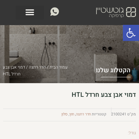
ילוג
לתוכן
תוכן
פתח סרגל נגישות
עמוד הבית
/
חדר רחצה
/ דמוי אבן צבע
הקטלוג שלנו
חרדל HTL
דמוי אבן צבע חרדל HTL
מק"ט
2100241
קטגוריות
חדר רחצה
,
חוץ
,
סלון
גודל: