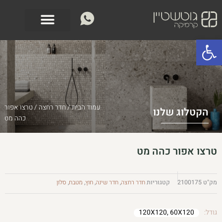
ילוג
לתוכן
תוכן
פתח סרגל נגישות
עמוד הבית
/
חדר רחצה
/ טרצו אפור
הקטלוג שלנו
כהה מט
טרצו אפור כהה מט
מק"ט
2100175
קטגוריות
חדר רחצה
,
חדר שינה
,
חוץ
,
מטבח
,
סלון
גודל:
120X120, 60X120