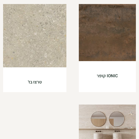
IONIC קופר
טרצו בז'