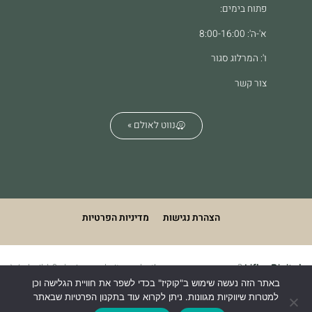
פתוח בימים:
א'-ה': 8:00-16:00
ו': המרלוג סגור
צור קשר
נווט לאולם »
הצהרת נגישות
מדיניות הפרטיות
We build & design websites. what's your superpower?
Lifko Digital
באתר הזה נעשה שימוש ב"קוקיז" בכדי לשפר את חוויית הגלישה וכן
למטרות שיווקיות מגוונות. ניתן לקרוא עוד בתקנון הפרטיות שבאתר