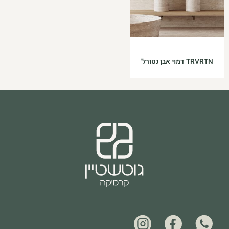
TRVRTN דמוי אבן נטורל'