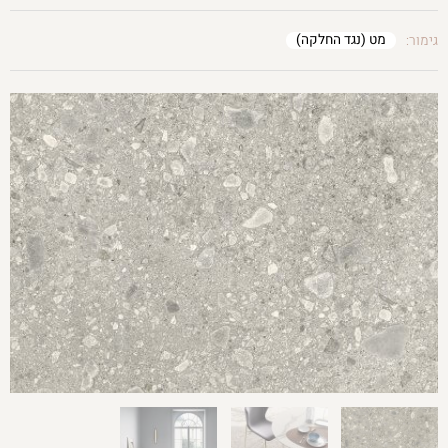
מט (נגד החלקה)
גימור: