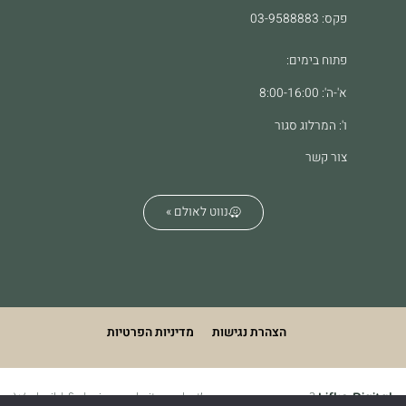
פקס: 03-9588883
פתוח בימים:
א'-ה': 8:00-16:00
ו': המרלוג סגור
צור קשר
נווט לאולם »
הצהרת נגישות
מדיניות הפרטיות
We build & design websites. what's your superpower?
Lifko Digital