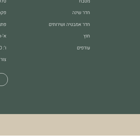
מטבח
טלפון: 61
חדר שינה
פקס: 8062
חדר אמבטיה ושירותים
פתו
חוץ
א'-ה': :00
עודפים
ו': 9:00-13:00
צור