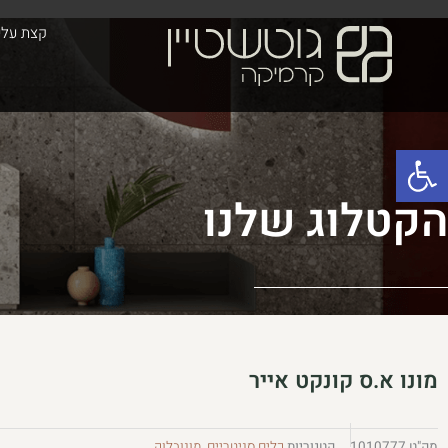
ילוג
לתוכן
קצת עלינ
תוכן
פתח סרגל נגישות
הקטלוג שלנו
מונו א.ס קונקט אייר
מק"ט
1010777
קטגוריות
כלים סניטריים
,
מונובלוק