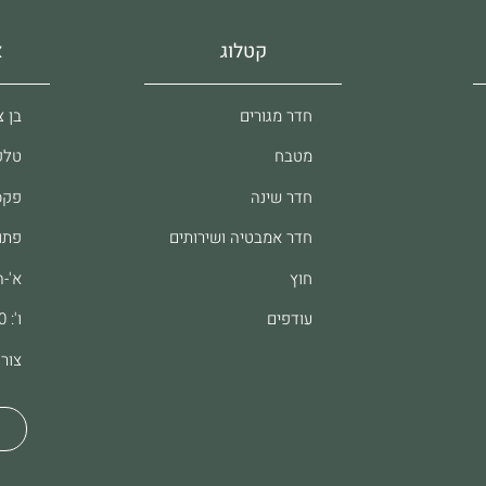
קטלוג
א
חדר מגורים
בן צבי 37, 
מטבח
טלפון: 61
חדר שינה
פקס: 8062
חדר אמבטיה ושירותים
פתו
חוץ
א'-ה': :00
עודפים
ו': 9:00-13:00
צור