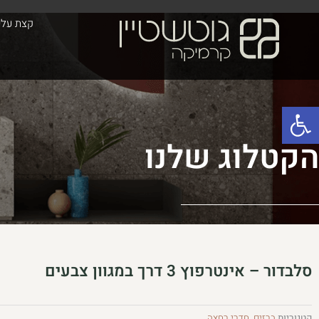
ילוג
לתוכן
קצת עלינ
תוכן
פתח סרגל נגישות
הקטלוג שלנו
סלבדור – אינטרפוץ 3 דרך במגוון צבעים
קטגוריות
ברזים
,
חדרי רחצה