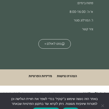
פתוח בימים:
א'-ה': 8:00-16:00
ו': המרלוג סגור
צור קשר
נווט לאולם »
הצהרת נגישות
מדיניות הפרטיות
We build & design websites. what's your superpower?
Lifko Digital
באתר הזה נעשה שימוש ב"קוקיז" בכדי לשפר את חוויית הגלישה וכן
למטרות שיווקיות מגוונות. ניתן לקרוא עוד בתקנון הפרטיות שבאתר