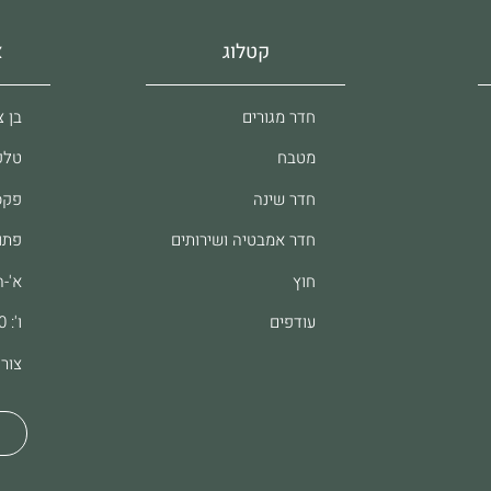
קטלוג
א
חדר מגורים
בן צבי 37, 
מטבח
טלפון: 61
חדר שינה
פקס: 8062
חדר אמבטיה ושירותים
פתו
חוץ
א'-ה': :00
עודפים
ו': 9:00-13:00
צור