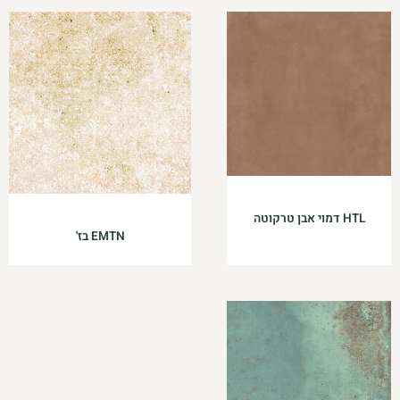
HTL דמוי אבן טרקוטה
EMTN בז'