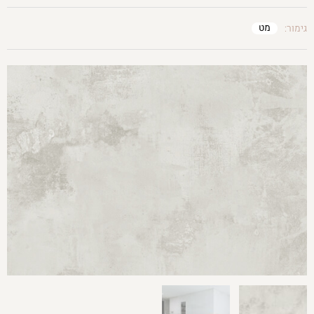
מט
גימור: