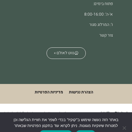
פתוח בימים:
א'-ה': 8:00-16:00
ו': המרלוג סגור
צור קשר
נווט לאולם »
הצהרת נגישות
מדיניות הפרטיות
We build & design websites. what's your superpower?
Lifko Digital
באתר הזה נעשה שימוש ב"קוקיז" בכדי לשפר את חוויית הגלישה וכן
למטרות שיווקיות מגוונות. ניתן לקרוא עוד בתקנון הפרטיות שבאתר