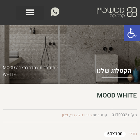
ילוג
לתוכן
תוכן
פתח סרגל נגישות
עמוד הבית
/
חדר רחצה
/ MOOD
הקטלוג שלנו
WHITE
MOOD WHITE
מק"ט
3170032
קטגוריות
חדר רחצה
,
חוץ
,
סלון
גודל:
50X100