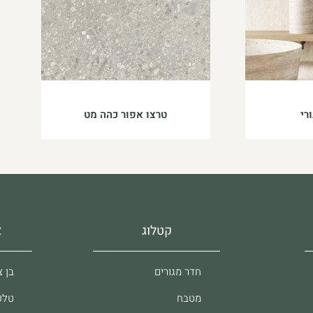
טרצו אפור כהה מט
קטלוג
א
חדר מגורים
בן צבי 37, 
מטבח
טלפון: 61