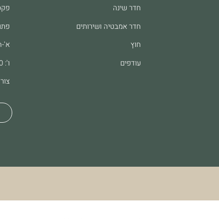
חדר שינה
פקס: 8062
חדר אמבטיה ושירותים
פתו
חוץ
א'-ה': :00
עודפים
ו': 9:00-13:00
צור