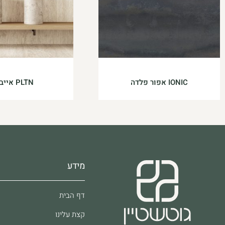
IONIC אפור פלדה
PLTN אייבורי
מידע
דף הבית
קצת עלינו