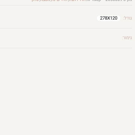
גודל:
278X120
גימור: