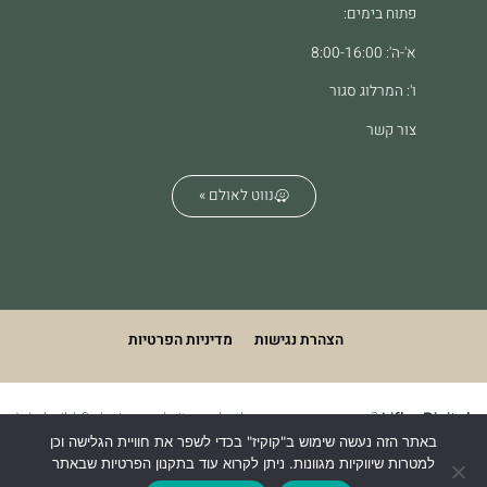
פתוח בימים:
א'-ה': 8:00-16:00
ו': המרלוג סגור
צור קשר
נווט לאולם »
הצהרת נגישות
מדיניות הפרטיות
We build & design websites. what's your superpower?
Lifko Digital
באתר הזה נעשה שימוש ב"קוקיז" בכדי לשפר את חוויית הגלישה וכן
למטרות שיווקיות מגוונות. ניתן לקרוא עוד בתקנון הפרטיות שבאתר