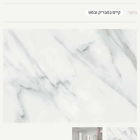
קיים במבריק ובמט
גימור: