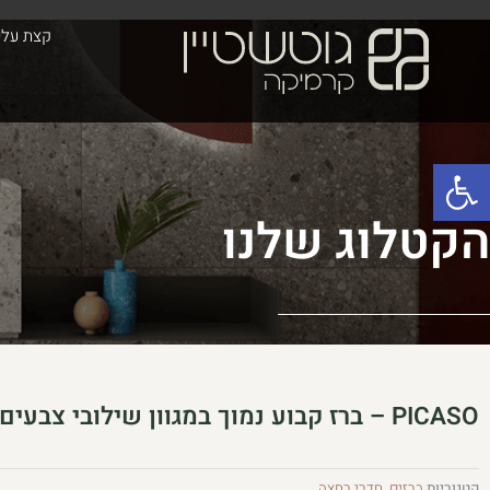
ילוג
לתוכן
קצת עלינ
תוכן
פתח סרגל נגישות
הקטלוג שלנו
PICASO – ברז קבוע נמוך במגוון שילובי צבעים
קטגוריות
ברזים
,
חדרי רחצה