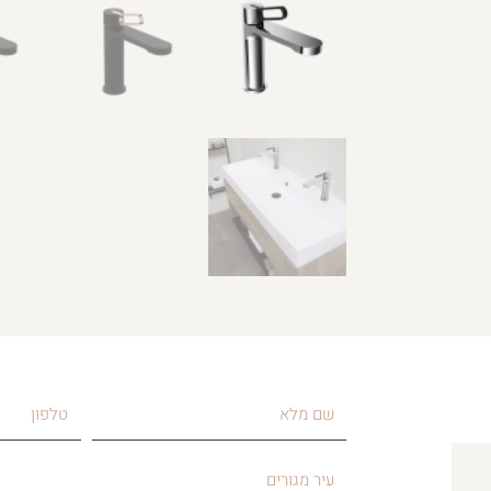
שם
טלפון
מלא
עיר