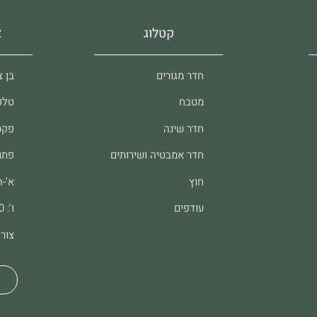
קטלוג
א
חדר מגורים
בן צבי 37, 
מטבח
טלפון: 61
חדר שינה
פקס: 8062
חדר אמבטיה ושירותים
פתו
חוץ
א'-ה': :00
עודפים
ו': 9:00-13:00
צור