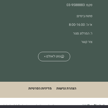
פקס: 03-9588883
פתוח בימים:
א'-ה': 8:00-16:00
ו': המרלוג סגור
צור קשר
נווט לאולם »
הצהרת נגישות
מדיניות הפרטיות
We build & design websites. what's your superpower?
Lifko Digital