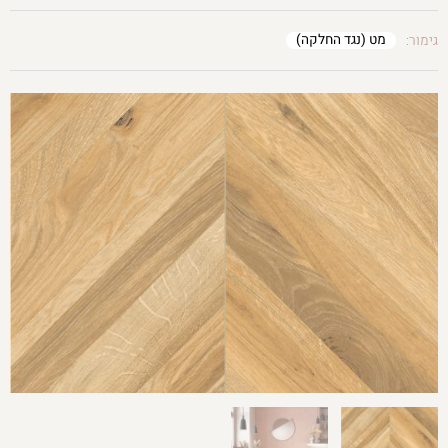
מט (נגד החלקה)
גימור: