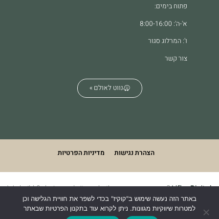
פתוח בימים:
א'-ה': 8:00-16:00
ו': המרלוג סגור
צור קשר
נווט לאולם »
הצהרת נגישות
מדיניות הפרטיות
We build & design websites. what's your superpower?
Lifko Digital
באתר הזה נעשה שימוש ב"קוקיז" בכדי לשפר את חוויית הגלישה וכן
למטרות שיווקיות מגוונות. ניתן לקרוא עוד בתקנון הפרטיות שבאתר