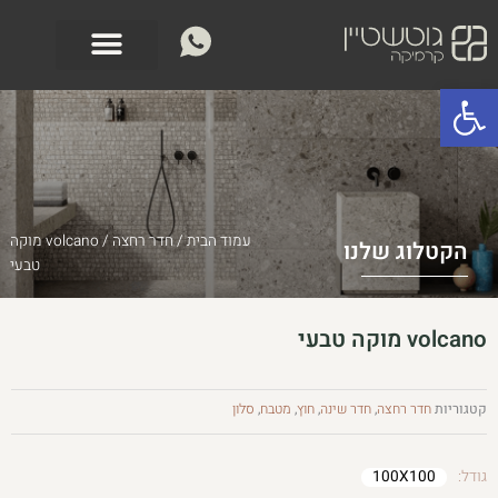
ילוג
לתוכן
תוכן
פתח סרגל נגישות
עמוד הבית
/
חדר רחצה
/ volcano מוקה
הקטלוג שלנו
טבעי
volcano מוקה טבעי
קטגוריות
חדר רחצה
,
חדר שינה
,
חוץ
,
מטבח
,
סלון
גודל:
100X100