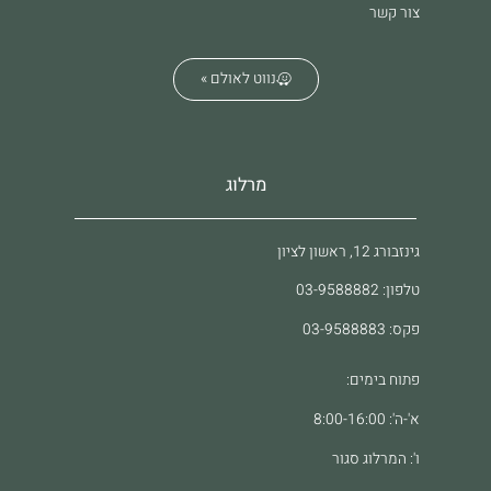
צור קשר
נווט לאולם »
מרלוג
גינזבורג 12, ראשון לציון
טלפון: 03-9588882
פקס: 03-9588883
פתוח בימים:
א'-ה': 8:00-16:00
ו': המרלוג סגור