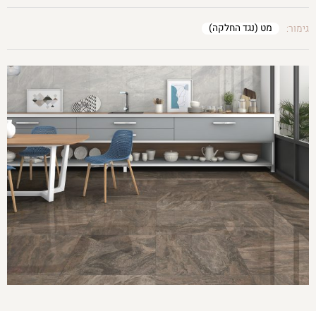
מט (נגד החלקה)
גימור: