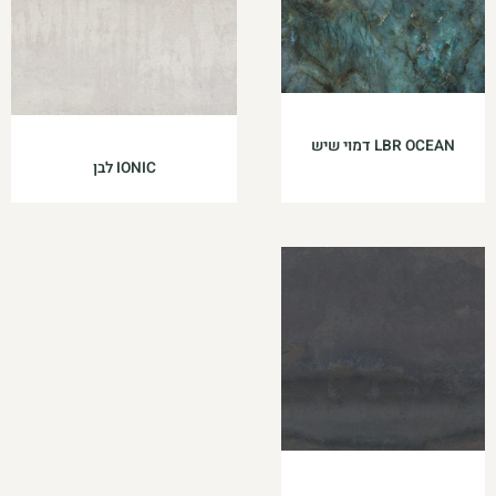
LBR OCEAN דמוי שיש
IONIC לבן