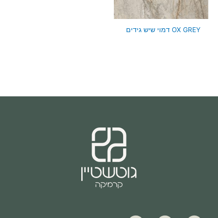
OX GREY דמוי שיש גידים