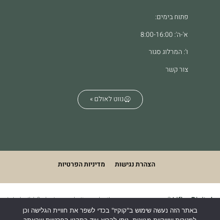
פתוח בימים:
א'-ה': 8:00-16:00
ו': המרלוג סגור
צור קשר
נווט לאולם »
הצהרת נגישות
מדיניות הפרטיות
We build & design websites. what's your superpower?
Lifko Digital
באתר הזה נעשה שימוש ב"קוקיז" בכדי לשפר את חוויית הגלישה וכן