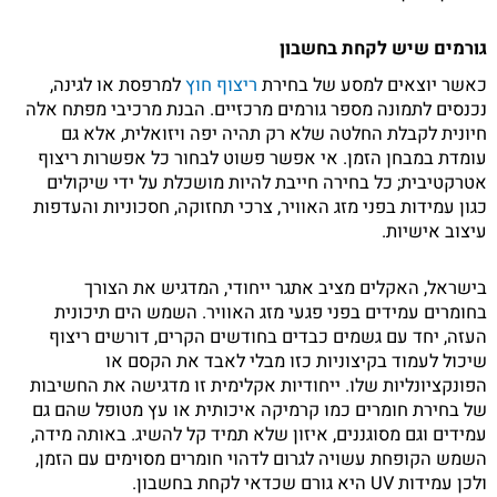
גורמים שיש לקחת בחשבון
כאשר יוצאים למסע של בחירת
ריצוף חוץ
למרפסת או לגינה,
נכנסים לתמונה מספר גורמים מרכזיים. הבנת מרכיבי מפתח אלה
חיונית לקבלת החלטה שלא רק תהיה יפה ויזואלית, אלא גם
עומדת במבחן הזמן. אי אפשר פשוט לבחור כל אפשרות ריצוף
אטרקטיבית; כל בחירה חייבת להיות מושכלת על ידי שיקולים
כגון עמידות בפני מזג האוויר, צרכי תחזוקה, חסכוניות והעדפות
עיצוב אישיות.
בישראל, האקלים מציב אתגר ייחודי, המדגיש את הצורך
בחומרים עמידים בפני פגעי מזג האוויר. השמש הים תיכונית
העזה, יחד עם גשמים כבדים בחודשים הקרים, דורשים ריצוף
שיכול לעמוד בקיצוניות כזו מבלי לאבד את הקסם או
הפונקציונליות שלו. ייחודיות אקלימית זו מדגישה את החשיבות
של בחירת חומרים כמו קרמיקה איכותית או עץ מטופל שהם גם
עמידים וגם מסוגננים, איזון שלא תמיד קל להשיג. באותה מידה,
השמש הקופחת עשויה לגרום לדהוי חומרים מסוימים עם הזמן,
ולכן עמידות UV היא גורם שכדאי לקחת בחשבון.