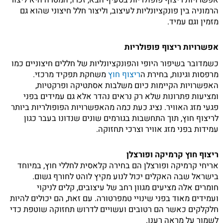
אפשרויות ריצוף פופולריות בסעיף הבא, זכרו, המטרה היא ליצור
הרמוניה בין פונקציונליות לעיצוב, וליצור חלל חיצוני שהוא גם
מזמין וגם עמיד.
אפשרויות ריצוף פופולריות
כשמדובר בשיפור היופי והפונקציונליות של חללים חיצוניים כמו
מרפסות וגינות, בחירת ה
ריצוף חוץ
משחקת תפקיד מרכזי.
האפשרויות הקיימות כיום משלבות אסתטיקה ופרקטיות,
ומציעות פתרונות שלא רק נראים נהדר אלא גם עמידים בפני
פגעי מזג האוויר. נציג כעת כמה מהאפשרויות הפופולריות ביותר
לריצוף חוץ, תוך התחשבות בגורמים שונים שנדונו בעבר כגון
עמידות בפני מזג אוויר וצרכי תחזוקה.
ריצוף חוץ קרמיקה ופורצלן
אריחי קרמיקה ופורצלן הם בחירה קלאסית לחללי חוץ, במיוחד
בישראל שבה האקלים יכול לנוע מקיץ לוהט לחורף גשום.
חומרים אלה מציעים מגוון רחב של עיצובים, קלים לניקוי
ועמידים מאוד בפני שינויי טמפרטורה. עם זאת, הם יכולים להיות
חלקלקים כאשר הם רטובים ועשויים לדרוש תחזוקה שוטפת כדי
לשמור על מראה רענן.