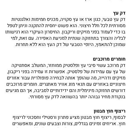
דק עץ
דק עץ טבעי, כגון ארז או עץ סקויה, מכניס חמימות ואלגנטיות
מסורתית לכל חלל חיצוני. הוא פשוט יחסית להתקנה וניתן לטפל
בו כדי לעמוד בפני מזיקים וריקבון. החיסרון העיקרי הוא רגישותו
לבליה והצורך בתחזוקה שנתית למניעת האפירה. עם זאת, למי
שמוכן להתאמץ, היופי הטבעי של דק העץ הוא ללא תחרות.
חומרים מרוכבים
דק מרוכב עשוי סיבי עץ ופלסטיק ממוחזר, המשלב אסתטיקה
של עץ עם עמידות של פלסטיק. אפשרות זו עמידה בפני ריקבון,
מזיקים ודהייה, מה שהופך אותה לבחירה פופולרית עבור אזורים
חיצוניים באזורים עם תנאי מזג אוויר מאתגרים. חומרים מרוכבים
דורשים תחזוקה מינימלית והם ידידותיים לסביבה, אך הם מגיעים
בנקודת מחיר גבוהה יותר בהשוואה לדק עץ מסורתי.
ריצוף חוץ מבטון
לבסוף, ריצוף חוץ מבטון מציע פתרון ורסטילי וחסכוני לריצוף
חוץ. אריחים זמינים בגדלים, צורות וצבעים שונים, ומאפשרים