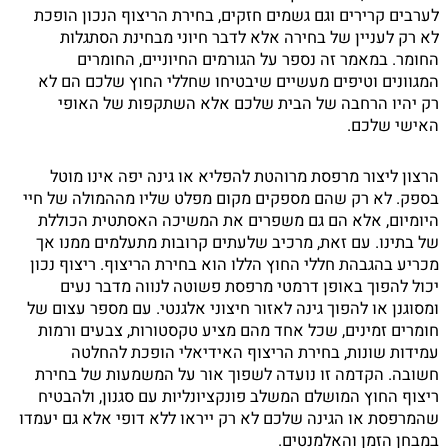
לערבים קרירים וגם גשמים חזקים, בחירת הריצוף הנכון הופכת
לא רק לעניין של בחירה אלא לדבר חיוני מבחינת הסתגלות
החומר. במאמר זה נספר על הגורמים החיוניים, החומרים
המגוונים וטיפים מעשיים שיבטיחו שחללי החוץ שלכם הם לא
רק יהיו הרחבה של הבית שלכם אלא השתקפות של האופי
האישי שלכם.
הרצון ליצור מרפסת מרוהטת להפליא או גינה יפה אינו מוטל
בספק. לא רק שהם מספקים מקום מפלט שליו מההמולה של חיי
היומיום, אלא הם גם משפרים את המשיכה האסתטית הכוללת
של בתינו. עם זאת, מרכיב שלעתים קרובות מתעלמים ממנו אך
מכריע בהגבהת חללי החוץ הללו הוא בחירת הריצוף. ריצוף נכון
יכול להפוך באופן דרמטי מרפסת פשוטה לנווה מדבר נעים
ומסוגנן או להפוך גינה לאזור חיצוני אלגנטי. עם מספר עצום של
חומרים זמינים, שכל אחד מהם מציע טקסטורות, צבעים ורמות
עמידות שונות, בחירת הריצוף האידיאלי הופכת להחלטה
חשובה. הקדמה זו נועדה לשפוך אור על המשמעות של בחירת
ריצוף החוץ המושלם המשלב פונקציונליות עם סגנון, ולהבטיח
שהמרפסת או הגינה שלכם לא רק ייראו ללא דופי אלא גם יעמדו
במבחן הזמן והאלמנטים.