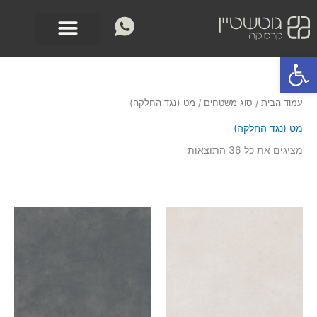
ילוג
לתוכן
תוכן
פתח סרגל נגישות
ממוין
עמוד הבית
/ סוג משטחים / מט (נגד החלקה)
לפי
הפריט
העדכני
מט (נגד החלקה)
ביותר
מציגים את כל ⁦36⁩ התוצאות