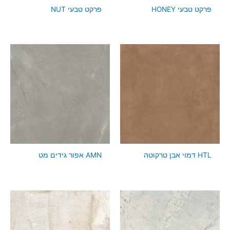
פרקט טבעי HONEY
פרקט טבעי NUT
HTL דמוי אבן טרקוטה
AMN אפור גידים מט