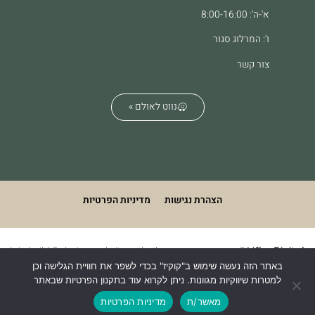
א'-ה': 8:00-16:00
ו': המרלוג סגור
צור קשר
נווט לאולם »
הצהרת נגישות
מדיניות הפרטיות
We build & design websites. what's your superpower?
Lifko Digital
באתר הזה נעשה שימוש ב"קוקיז" בכדי לשפר את חוויית הגלישה וכן
למטרות שיווקיות מגוונות. ניתן לקרוא עוד בתקנון הפרטיות שבאתר
מאשר/ת
מדיניות הפרטיות