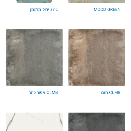
MOOD GREEN
zinc ירוק מתומן
CLMB חום
CLMB אפור כהה